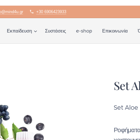
fo@mind4u.gr
+30 6906423933
Εκπαίδευση
Συστάσεις
e-shop
Επικοινωνία
Set A
Set Aloe 
Ροφήματα 