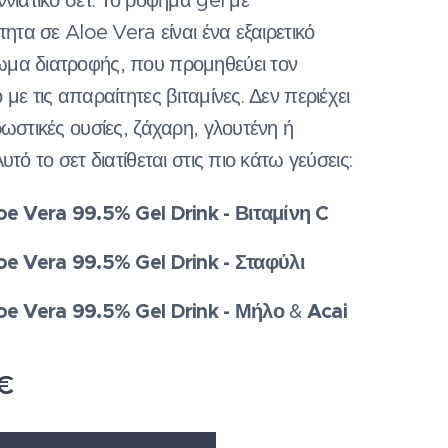
ννιάτικο σετ. Το ρόφημα gel με
τητα σε Aloe Vera είναι ένα εξαιρετικό
μα διατροφής, που προμηθεύει τον
με τις απαραίτητες βιταμίνες. Δεν περιέχει
ρωστικές ουσίες, ζάχαρη, γλουτένη ή
υτό το σετ διατίθεται στις πιο κάτω γεύσεις:
oe Vera 99.5% Gel Drink - Βιταμίνη C
oe Vera 99.5% Gel Drink - Σταφύλι
oe Vera 99.5% Gel Drink - Μήλο
Acai
&
€