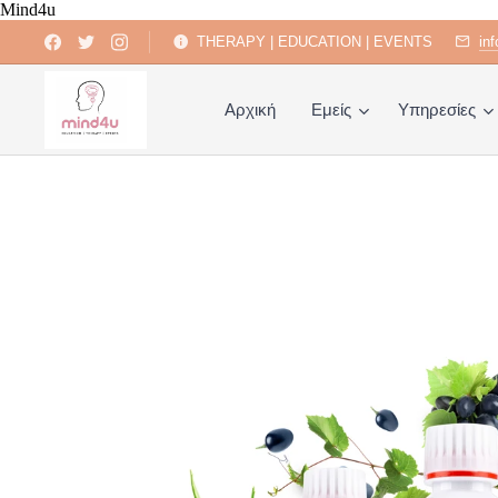
Mind4u
THERAPY | EDUCATION | EVENTS
in
Αρχική
Εμείς
Υπηρεσίες