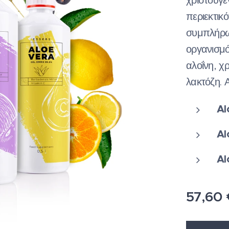
χριστουγε
περιεκτικό
συμπλήρω
οργανισμό 
αλοΐνη, χ
λακτόζη. Α
Al
Al
Al
57,60