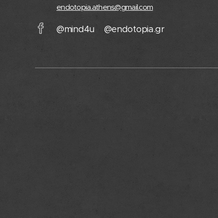
endotopia.athens@gmail.com
@mind4u @endotopia.gr