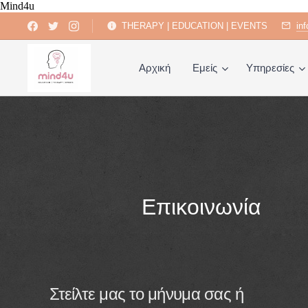
Mind4u
THERAPY | EDUCATION | EVENTS
in
Αρχική
Εμείς
Υπηρεσίες
Επικοινωνία
Στείλτε μας το μήνυμα σας ή