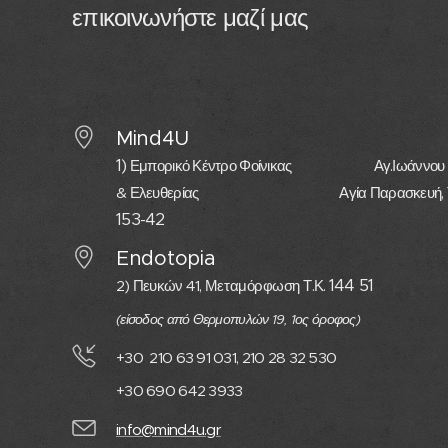
επικοινωνήστε μαζί μας
Mind4U
1)
Εμπορικό Κέντρο Φοίνικας Αγ.Ιωάννου 
& Ελευθερίας Αγία Παρασκευή, Τ.
153-42
Endotopia
144 51
2) Πευκών 41,
Μεταμόρφωση
Τ.Κ.
(είσοδος από Θερμοπυλών 19, 1ος όροφος)
+30 210 63 91 031, 210 28 32 530
+30 690 642 3933
info@mind4u.gr