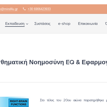
fo@mind4u.gr
+30 6906423933
Εκπαίδευση
Συστάσεις
e-shop
Επικοινωνία
σθηματική Νοημοσύνη EQ & Εφαρμογ
Στο τέλος του 20ου αιώνα παρατηρήθηκε μ