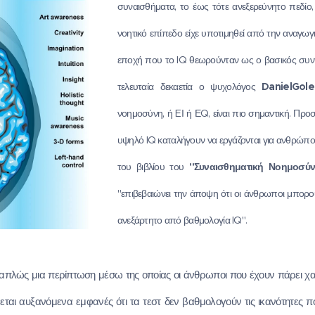
συναισθήματα, το έως τότε ανεξερεύνητο πεδίο
νοητικό επίπεδο είχε υποτιμηθεί από την αναγωγ
εποχή που το IQ θεωρούνταν ως ο βασικός συντε
τελευταία δεκαετία ο ψυχολόγος
Daniel
Gol
νοημοσύνη, ή EΙ ή ΕQ, είναι πιο σημαντική. Προσ
υψηλό IQ καταλήγουν να εργάζονται για ανθρώπους
του βιβλίου του
"Συναισθηματική Νοημοσύ
"επιβεβαιώνει την άποψη ότι οι άνθρωποι μπορού
ανεξάρτητο από βαθμολογία IQ".
 απλώς μια περίπτωση μέσω της οποίας οι άνθρωποι που έχουν πάρει χα
νεται αυξανόμενα εμφανές ότι τα τεστ δεν βαθμολογούν τις ικανότητες 