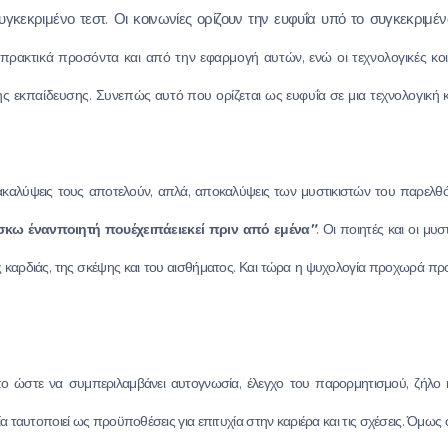
συγκεκριμένο τεστ. Οι κοινωνίες ορίζουν την ευφυΐα υπό το συγκεκριμέν
πρακτικά προσόντα και από την εφαρμογή αυτών, ενώ οι τεχνολογικές κο
ης εκπαίδευσης.
Συνεπώς αυτό που ορίζεται ως ευφυΐα σε μια τεχνολογική 
ανακαλύψεις τους αποτελούν, απλά, αποκαλύψεις των μυστικιστών του παρελθό
σκω ένανποιητή πουέχειπάειεκεί πριν από εμένα
"
. Οι ποιητές και οι μυ
ης καρδιάς, της σκέψης και του αισθήματος. Και τώρα η ψυχολογία προχωρά προ
ο ώστε να συμπεριλαμβάνει αυτογνωσία, έλεγχο του παρορμητισμού, ζήλο κα
ία ταυτοποιεί ως προϋποθέσεις για επιτυχία στην καριέρα και τις σχέσεις. Όμω