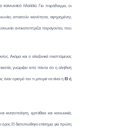
ο κοινωνικό πλαίσιο:
Για παράδειγμα, οι
ινωνίες απαιτούν ικανότητες αφηρημένης
κοινωνία αντικατοπτρίζει παράγοντες που
ντος. Ακόμα και ο αλαζονικά σκεπτόμενος
στικιστές γνώριζαν από πάντα ότι η αληθινή
ς έναν ορισμό του τι μπορεί να είναι η
EI
ή
ι κινητοποίηση, εμπάθεια και κοινωνικές
ς ο όρος EI διατυπώθηκε επίσημα, για πρώτη