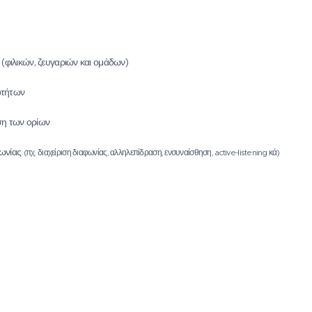
φιλικών, ζευγαριών και ομάδων)
ιοτήτων
ση των ορίων
νωνίας
(πχ. διαχείριση διαφωνίας, αλληλεπίδραση, ενσυναίσθηση, active-listening κά)