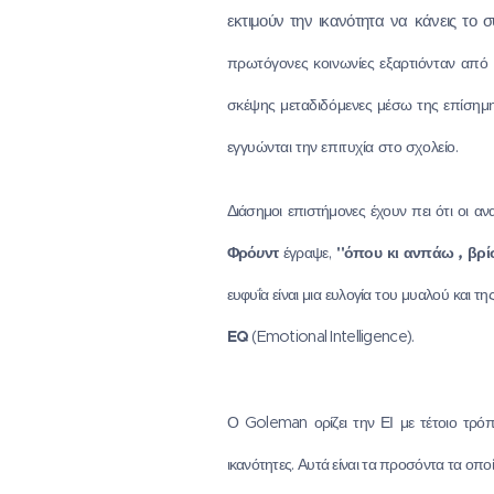
εκτιμούν την ικανότητα να κάνεις το 
πρωτόγονες κοινωνίες εξαρτιόνταν από 
σκέψης μεταδιδόμενες μέσω της επίσημ
εγγυώνται την επιτυχία στο σχολείο.
Διάσημοι επιστήμονες έχουν πει ότι οι 
Φρό
υ
ντ
έγραψε,
"όπου κι ανπάω
,
βρί
ευφυΐα είναι μια ευλογία του μυαλού και τ
EQ
(Emotional Intelligence).
Ο Goleman ορίζει την ΕΙ με τέτοιο τρόπ
ικανότητες. Αυτά είναι τα προσόντα τα οπο