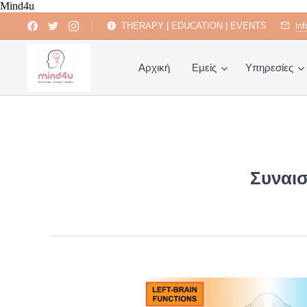
Mind4u
THERAPY | EDUCATION | EVENTS
in
Αρχική
Εμείς
Υπηρεσίες
Συναι