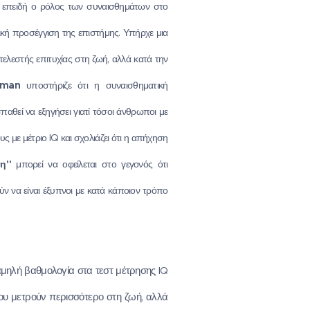
, επειδή ο ρόλος των συναισθημάτων στο
ική προσέγγιση της επιστήμης. Υπήρχε μια
λεστής επιτυχίας στη ζωή, αλλά κατά την
eman
υποστήριζε ότι η συναισθηματική
παθεί να εξηγήσει γιατί τόσοι άνθρωποι με
 με μέτριο IQ και σχολιάζει ότι η απήχηση
νη"
μπορεί να οφείλεται στο γεγονός ότι
ν να είναι έξυπνοι με κατά κάποιον τρόπο
μηλή βαθμολογία στα τεστ μέτρησης IQ
που μετρούν περισσότερο στη ζωή, αλλά