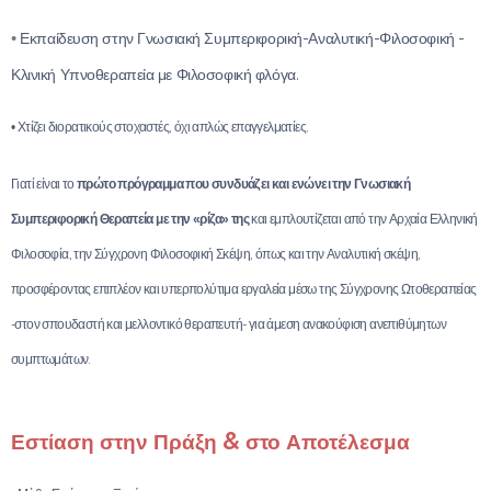
•
Εκπαίδευση στην Γνωσιακή Συμπεριφορική-Αναλυτική-Φιλοσοφική -
Κλινική Υπνοθεραπεία με Φιλοσοφική φλόγα.
• Χτίζει διορατικούς στοχαστές, όχι απλώς επαγγελματίες.
Γιατί είναι το
πρώτο πρόγραμμα που συνδυάζει και ενώνει την Γνωσιακή
Συμπεριφορική Θεραπεία με την «ρίζα» της
και εμπλουτίζεται από την Αρχαία Ελληνική
Φιλοσοφία, την Σύγχρονη Φιλοσοφική Σκέψη, όπως και την Αναλυτική σκέψη,
προσφέροντας επιπλέον και υπερπολύτιμα εργαλεία μέσω της Σύγχρονης Ωτοθεραπείας
-στον σπουδαστή και μελλοντικό θεραπευτή- για άμεση ανακούφιση ανεπιθύμητων
συμπτωμάτων.
&
Εστίαση στην Πράξη
στο Αποτέλεσμα