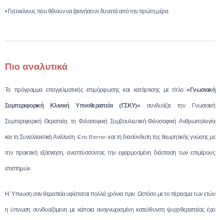
• Για εκείνους που θέλουν να ξεκινήσουν δυνατά από την πρώτη μέρα.
Πιο αναλυτικά
Το πρόγραμμα επαγγελματικής επιμόρφωσης και κατάρτισης με τίτλο
«Γνωσιακή
Συμπεριφορική Κλινική Υπνοθεραπεία (ΓΣΚΥ)»
συνδυάζει την Γνωσιακή
Συμπεριφορική Θεραπεία, τη Φιλοσοφική Συμβουλευτική-Φιλοσοφική Ανθρωπολογία
και τη Συναλλακτική Ανάλυση -Eric Berne- και τη διασύνδεση της θεωρητικής γνώσης με
την πρακτική εξάσκηση, αναπτύσσοντας την εφαρμοσμένη διάσταση των επιμέρους
επιστημών.
Η Ύπνωση σαν θεραπεία υφίσταται πολλά χρόνια πριν. Ωστόσο με το πέρασμα των ετών
η ύπνωση συνδυαζόμενη με κάποια αναγνωρισμένη κατεύθυνση ψυχοθεραπείας έχει