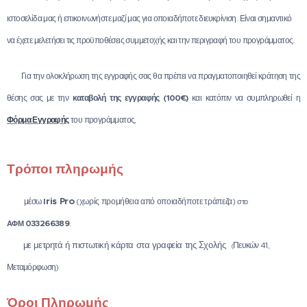
ιστοσελίδα μας ή επικοινωνήστε μαζί μας για οποιαδήποτε διευκρίνιση. Είναι σημαντικό
να έχετε μελετήσει τις προϋποθέσεις συμμετοχής και την περιγραφή του προγράμματος.
✅ Για την ολοκλήρωση της εγγραφής σας θα πρέπει να πραγματοποιηθεί κράτηση της
θέσης σας με την
κ
αταβολή της εγγραφής (100€)
και κατόπιν να συμπληρωθεί η
Φ
όρμα Εγγραφής
του προγράμματος,
Τρόποι πληρωμής
✅
ris Pro
μέσω
I
(χωρίς προμήθεια από οποιαδήποτε τράπεζα)
στο
033266389
ΑΦΜ
.
✅
με μετρητά ή πιστωτική κάρτα στα γραφεία της Σχολής
Πευκών 41,
(
Μεταμόρφωση)
Όροι Πληρωμής