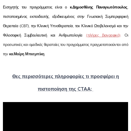
Εισηγητής του προγράμματος είναι ο
κ.Δημοσθένης Παναγιωτόπουλος
,
πιστοποιημένος εκπαιδευτής, εξειδικευμένος στην Γνωσιακή Συμπεριφορική
Θεραπεία (CBT), την Κλινική Υπνοθεραπεία, τον Κλινικό Ωτοβελονισμό και την
Φιλοσοφική Συμβουλευτική και Ανθρωπολογία
(πλήρες βιογραφικό)
.
Οι
προσωπικές και ομαδικές θεραπείες του προγράμματος πραγματοποιούνται από
την
κα.
Μαίρη Μπισμπίκη
.
Θες περισσότερες πληροφορίες τι προσφέρει η
πιστοποίηση της CTAA;