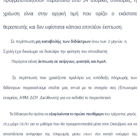
πραγματοποιήσουν παραπάνω από 24 ατομικές συνεδρίες, η
χρέωση είναι στην αρχική τιμή που ορίζει ο εκάστοτε
θεραπευτής και δεν υφίσταται κάποια επιπλέον έκπτωση.
✅
Σε περίπτωση
μη καταβολής των διδάκτρων
άνω των 2 μηνών, η
Σχολή έχει δικαίωμα να διακόψει την φοίτηση του σπουδαστή.
✅
Παρέχεται ειδική
έκπτωση σε ανέργους, φοιτητές και ΑμεΑ.
✅
Σε περίπτωση που χρειάζεστε τιμολόγιο ως απόδειξη πληρωμής των
διδάκτρων παρακαλούμε στείλτε μας email με τα στοιχεία σας (Επωνυμία
εταιρείας, ΑΦΜ, ΔΟΥ, Διεύθυνση) για να εκδοθεί το παραστατικό.
✅
εξοφλούνται το πρώτο πενθήμερο
Τα δίδακτρα θα πρέπει να
του τρέχοντος μηνός.
(π.χ μέχρι 05/10 για το μάθημα που θα πραγματοποιηθεί μέσα στον Οκτώβριο) και να
αποστέλλεται αντίγραφο της πληρωμής μεσω viber στο κινητό νούμερο της