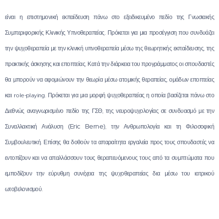
είναι η επιστημονική εκπαίδευση πάνω στο εξειδικευμένο πεδίο της Γνωσιακής
Συμπεριφορικής Κλινικής Υπνοθεραπείας. Πρόκεται για μια προσέγγιση που συνδυάζει
την ψυχοθεραπεία με την κλινική υπνοθεραπεία μέσω της θεωρητικής εκπαίδευσης, της
πρακτικής άσκησης και εποπτείας. Κατά την διάρκεια του προγράμματος οι σπουδαστές
θα μπορούν να αφομιώνουν την θεωρία μέσω ατομικής θεραπείας, ομάδων εποπτείας
και role-playing. Πρόκεται για μια μορφή ψυχοθεραπείας η οποία βασίζεται πάνω στο
Διεθνώς αναγνωρισμένο πεδίο της ΓΣΘ, της νευροψυχολογίας σε συνδυασμό με την
(Eric Berne),
Συναλλακτική Ανάλυση
την Ανθρωπολογία και τη Φιλοσοφική
Συμβουλευτική. Επίσης θα δοθούν τα απαραίτητα εργαλεία προς τους σπουδαστές να
εντοπίζουν και να απαλλάσσουν τους θεραπευόμενους τους από τα συμπτώματα που
εμποδίζουν την εύρυθμη συνέχεια της ψυχοθεραπείας δια μέσω του ιατρικού
ωτοβελονισμού.