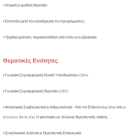
• Ατομική & ομαδική θεραπεία
• Εποπτεία (μετά την ολοκλήρωση του προγράμματος).
• Υβριδική φοίτηση: παρακολούθηση από όπου κι αν βρίσκεσαι
Θεματικές Ενότητες
• Γνωσιακή Συμπεριφορική Κλινική Υπνοθεραπεία (CBH)
• Γνωσιακή Συμπεριφορική Θεραπεία (CBT)
• Φιλοσοφική Συμβουλευτική & Ανθρωπολογία - Από τον Επίκτητο έως τους Milton
Erickson, Beck, Elis: Η φιλοσοφία ως πυλώνας θεραπευτικής σκέψης.
• Συναλλακτική Ανάλυση & Θεραπευτική Επικοινωνία