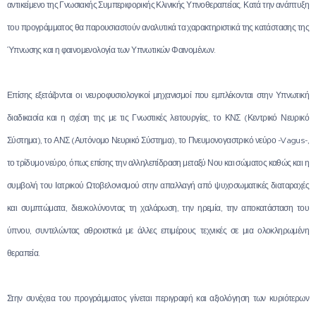
αντικείμενο της Γνωσιακής Συμπεριφορικής Κλινικής Υπνοθεραπείας. Κατά την ανάπτυξη
του προγράμματος θα παρουσιαστούν αναλυτικά τα χαρακτηριστικά της κατάστασης της
Ύπνωσης και η φαινομενολογία των Υπνωτικών Φαινομένων.
Επίσης εξετάζονται οι νευροφυσιολογικοί μηχανισμοί που εμπλέκονται στην Υπνωτική
διαδικασία και η σχέση της με τις Γνωστικές λειτουργίες, το ΚΝΣ (Κεντρικό Νευρικό
Σύστημα), το ΑΝΣ (Αυτόνομο Νευρικό Σύστημα), το Πνευμονογαστρικό νεύρο -Vagus-,
το τρίδυμο νεύρο, όπως επίσης την αλληλεπίδραση μεταξύ Νου και σώματος καθώς και η
συμβολή του Ιατρικού Ωτοβελονισμού στην απαλλαγή από ψυχοσωματικές διαταραχές
και συμπτώματα, διευκολύνοντας τη χαλάρωση, την ηρεμία, την αποκατάσταση του
ύπνου, συντελώντας αθροιστικά με άλλες επιμέρους τεχνικές σε μια ολοκληρωμένη
θεραπεία.
Στην συνέχεια του προγράμματος γίνεται περιγραφή και αξιολόγηση των κυριότερων