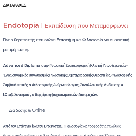
ΔΙΑΤΑΡΑΧΕΣ
Endotopia
| Εκπαίδευση που Μεταμορφώνει
Γίνε ο θεραπευτής που ενώνει
Επιστήμη
και
Φιλοσοφία
για ουσιαστική
μεταμόρφωση.
Advanced Diploma
στην Γνωσιακή Συμπεριφορική Κλινική Υπνοθεραπεία –
Ένας δυναμικός συνδυασμός Γνωσιακής Συμπεριφορικής Θεραπείας, Φιλοσοφικής
Συμβουλευτικής & Φιλοσοφικής Ανθρωπολογίας, Συναλλακτικής Ανάλυσης &
Ι.Ωτοβελονισμού για διαχείριση ψυχοσωματικών διαταραχών.
Online
🌐 Δια ζώσης &
Από τον Επίκτητο έως τον Βίτκενσταϊν:
Η φιλοσοφία ως τροφοδότης πυλώνας
θεραπευτικής σκέψης & ως ζωογόνος έμπνευση και πηγή γνώσης της Σύγχρονης