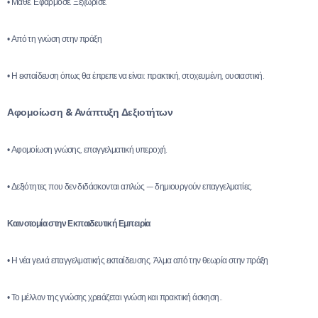
• Μάθε. Εφάρμοσε. Ξεχώρισε.
• Από τη γνώση στην πράξη
• Η εκπαίδευση όπως θα έπρεπε να είναι: πρακτική, στοχευμένη, ουσιαστική.
Αφομοίωση & Ανάπτυξη Δεξιοτήτων
• Αφομοίωση γνώσης, επαγγελματική υπεροχή.
• Δεξιότητες που δεν διδάσκονται απλώς — δημιουργούν επαγγελματίες.
Καινοτομία στην Εκπαιδευτική Εμπειρία
• Η νέα γενιά επαγγελματικής εκπαίδευσης. Άλμα από την θεωρία στην πράξη
• Το μέλλον της γνώσης χρειάζεται γνώση και πρακτική άσκηση..