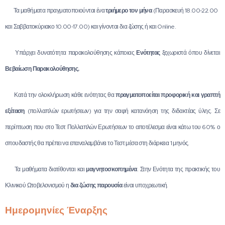
✅ Τα μαθήματα πραγματοποιούνται ένα
τριήμερο τον μήνα
(Παρασκευή 18.00-22.00
και Σαββατοκύριακο 10.00-17.00) και γίνονται δια ζώσης ή και Online.
✅ Υπάρχει δυνατότητα παρακολούθησης κάποιας
Ενότητας
ξεχωριστά όπου δίνεται
Βεβαίωση Παρακολούθησης.
✅ Κατά την ολοκλήρωση κάθε ενότητας θα
πραγματοποείται προφορική και γραπτή
εξέταση
(πολλαπλών ερωτήσεων) για την σαφή κατανόηση της διδακτέας ύλης. Σε
περίπτωση που στο Τεστ Πολλαπλών Ερωτήσεων το αποτέλεσμα είναι κάτω του 60% ο
σπουδαστής θα πρέπει να επαναλαμβάνει το Τεστ μέσα στη διάρκεια 1 μηνός.
✅ Τα μαθήματα διατίθονται και
μαγνητοσκοπημένα
. Στην Ενότητα της πρακτικής του
Κλινικού Ωτοβελονισμού η
δια ζώσης παρουσία
είναι υποχρεωτική.
Ημερομηνίες Έναρξης