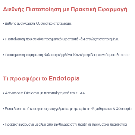
Διεθνής Πιστοποίηση με Πρακτική Εφαρμογή
• Διεθνής αναγνώριση. Ουσιαστικό αποτέλεσμα.
• Η εκπαίδευση που σε κάνει πραγματικό θεραπευτή - όχι απλώς πιστοποιημένο.
• Eπιστημονική τεκμηρίωση, Φιλοσοφική φλόγα, Κλινική ακρίβεια, παγκόσμια αξιοπιστία.
Endotopia
Τι προσφέρει το
Advanced Diploma
•
με πιστοποίηση από την CTAA
• Εκπαίδευση από κορυφαίους επαγγελματίες με εμπειρία σε Ψυχοθεραπεία & Φιλοσοφία
• Πρακτική εφαρμογή με άλμα από την θεωρία στην πράξη σε πραγματικά περιστατικά