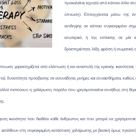
προκαλείται τεχνητά από κάποιο άλλο άτο
ύπνωση). Επιτυγχάνεται μέσω της έν
αντίληψης σε κάποιο συγκεκριμένο σημε
εσωτερικό, ή της εστίασης σε μία
δραστηριότητα, λέξη, φράση ή σωματική 
νωση χαρακτηρίζεται από ελάττωση ή και αναστολή της κριτικής ικανότητας –
ητα), δυνατότητα πρόσβασης σε ασυνείδητες μνήμες και συναισθήματα, καθώς 
 πολλοί πιστεύουν, η χαλάρωση, παρόλο που χρησιμοποιείται συνήθως στη θερα
ης.
φυτη ικανότητα που διαθέτει κάθε άνθρωπος και που μπορεί να χρησιμοποιη
 εισέλθουν στη συγκεκριμένη κατάσταση χαλάρωσης με βασική όμως προϋπόθ