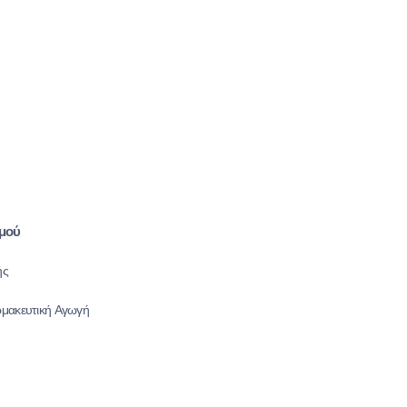
μού
ής
μακευτική Αγωγή