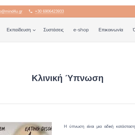
fo@mind4u.gr
+30 6906423933
Εκπαίδευση
Συστάσεις
e-shop
Επικοινωνία
Κλινική Ύπνωση
Η ύπνωση είναι μια ειδική κατάσταση