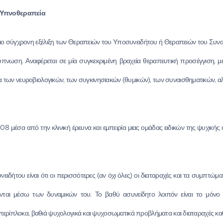
ή Υπνοθεραπεία
ιο σύγχρονη εξέλιξη των Θεραπειών του Υποσυνειδήτου ή Θεραπειών του Συνα
 ύπνωση. Αναφέρεται σε μία συγκεκριμένη βραχεία θεραπευτική προσέγγιση, μέ
 των νευροβιολογικών, των συγκινησιακών (θυμικών), των συναισθηματικών, α
 μέσα από την κλινική έρευνα και εμπειρία μιας ομάδας ειδικών της ψυχικής υ
δήτου είναι ότι οι περισσότερες (αν όχι όλες) οι διαταραχές και τα συμπτώματ
ύνται μέσω των δυναμικών του. Το βαθύ ασυνείδητο λοιπόν είναι το μόν
τα περίπλοκα, βαθιά ψυχολογικά και ψυχοσωματικά προβλήματα και διαταραχές κ