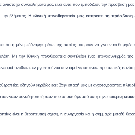
 αντίστοιχα συναισθήματά μας, είναι αυτά που εμποδίζουν την πρόσβασή μας
 προβλήματος. Η κ
λινική υπνοθεραπεία μας επιτρέπει τη πρόσβαση 
ται ότι η μόνη «δύναμη» μέσω της οποίας μπορούν να γίνουν επιθυμητές αλ
ελάτη. Με την Κλινική Υπνοθεραπεία συντελείται ένας επανασυνειρμός της
υνειρμοί, αντιθέτως ενεργοποιούνται συνειρμοί γεμάτοι νέες προσωπικές ικανότητ
υπνοθεραπείας οδηγούν ακριβώς εκεί: Στην επαφή μας με αχαρτογράφητες πλευ
 των νέων συνειδητοποιήσεων που αποκτούμε από αυτή την εσωτερική
επικο
απείας είναι η θεραπευτική σχέση, η συνεργασία και η συμμαχία μεταξύ θερ