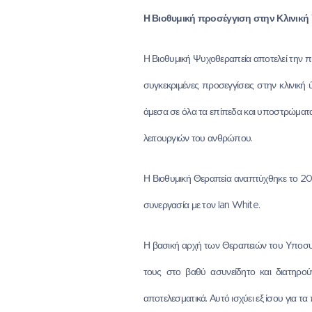
Η Βιοθυμική προσέγγιση στην Κλινικ
Η Βιοθυμική Ψυχοθεραπεία αποτελεί την π
συγκεκριμένες προσεγγίσεις στην κλινική
άμεσα σε όλα τα επίπεδα και υποστρώματα
λειτουργιών του ανθρώπου.
Η Βιοθυμική Θεραπεία αναπτύχθηκε το 2008
συνεργασία με τον Ian White.
Η βασική αρχή των Θεραπειών του Υποσυνει
τους στο βαθύ ασυνείδητο και διατηρο
αποτελεσματικά. Αυτό ισχύει εξ ίσου για 