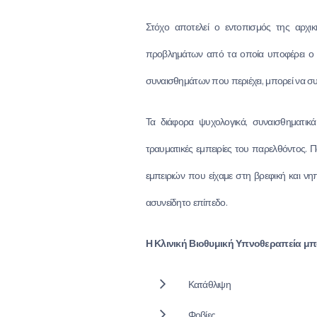
Στόχο αποτελεί ο εντοπισμός της αρχι
προβλημάτων από τα οποία υποφέρει ο π
συναισθημάτων που περιέχει, μπορεί να συν
Τα διάφορα ψυχολογικά, συναισθηματι
τραυματικές εμπειρίες του παρελθόντος. 
εμπειριών που είχαμε στη βρεφική και νηπ
ασυνείδητο επίπεδο.
Η Κλινική Βιοθυμική Υπνοθεραπεία μπ
Κατάθλιψη
Φοβίες