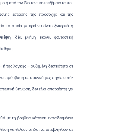
μο ή από τον ίδιο τον υπνωτιζόμενο (αυτο-
τονης εστίασης της προσοχής και της
ίο το οποίο μπορεί να είναι εξωτερικό ή
σκέψη
, ιδέα, μνήμη, εικόνα, φανταστική
αίσθηση.
 ή της λογικής – αυξημένη δεκτικότητα σε
και πρόσβαση σε ασυνείδητες πηγές αυτό-
πευτική ύπνωση, δεν είναι απαραίτητη για
θεί με τη βοήθεια κάποιου εκπαιδευμένου
εση να θέλουν οι ίδιοι να υποβληθούν σε