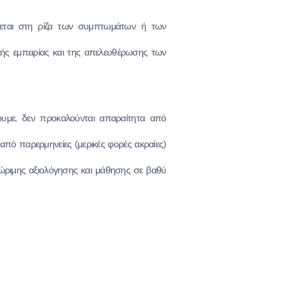
σκεται στη ρίζα των συμπτωμάτων ή των
ής εμπειρίας και της απελευθέρωσης των
υμε, δεν προκαλούνται απαραίτητα από
από παρερμηνείες (μερικές φορές ακραίες)
ής ώριμης αξιολόγησης και μάθησης σε βαθύ