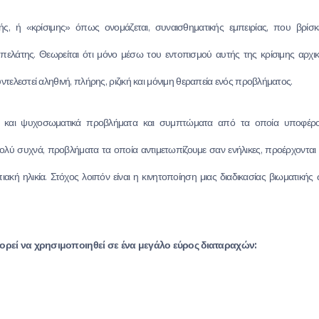
κής, ή «κρίσιμης» όπως ονομάζεται, συναισθηματικής εμπειρίας, που βρί
ελάτης. Θεωρείται ότι μόνο μέσω του εντοπισμού αυτής της κρίσιμης αρχικ
τελεστεί αληθινή, πλήρης, ριζική και μόνιμη θεραπεία ενός προβλήματος.
κά και ψυχοσωματικά προβλήματα και συμπτώματα από τα οποία υποφέρο
Πολύ συχνά, προβλήματα τα οποία αντιμετωπίζουμε σαν ενήλικες, προέρχονται 
ιακή ηλικία. Στόχος λοιπόν είναι η κινητοποίηση μιας διαδικασίας βιωματικ
ορεί να χρησιμοποιηθεί σε ένα μεγάλο εύρος διαταραχών: