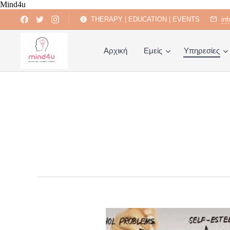
Mind4u
THERAPY | EDUCATION | EVENTS
in
Αρχική
Εμείς
Υπηρεσίες