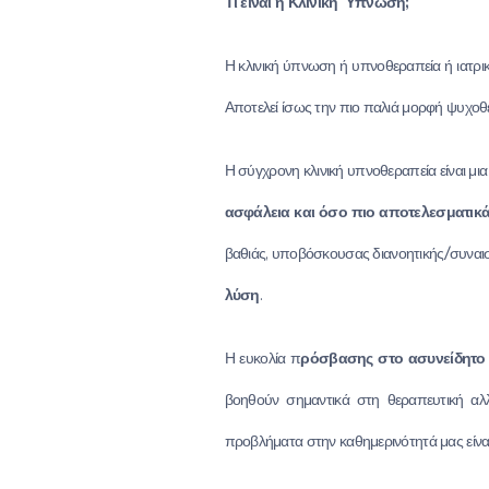
Τι είναι η Κλινική Ύπνωση;
Η κλινική ύπνωση ή υπνοθεραπεία ή ιατρι
Αποτελεί ίσως την πιο παλιά μορφή ψυχοθ
Η σύγχρονη κλινική υπνοθεραπεία είναι μι
ασφάλεια και όσο πιο αποτελεσματικά 
βαθιάς, υποβόσκουσας διανοητικής/συναισθ
λύση
.
Η ευκολία π
ρόσβασης στο ασυνείδητο
βοηθούν σημαντικά στη θεραπευτική αλλ
προβλήματα στην καθημερινότητά μας είναι