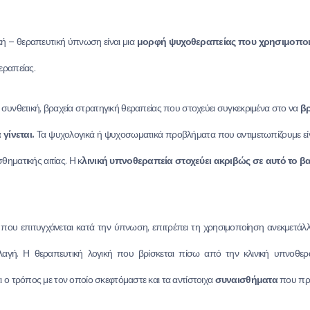
κή – θεραπευτική ύπνωση είναι μια
μορφή ψυχοθεραπείας που χρησιμοποιε
εραπείας.
α συνθετική, βραχεία στρατηγική θεραπείας που στοχεύει συγκεκριμένα στο να
βρ
γίνεται.
Τα ψυχολογικά ή ψυχοσωματικά προβλήματα που αντιμετωπίζουμε εί
ηματικής αιτίας. Η κ
λινική υπνοθεραπεία στοχεύει ακριβώς σε αυτό το 
που επιτυγχάνεται κατά την ύπνωση, επιτρέπει τη χρησιμοποίηση ανεκμετάλ
αγή. Η θεραπευτική λογική που βρίσκεται πίσω από την κλινική υπνοθεραπ
 ο τρόπος με τον οποίο σκεφτόμαστε και τα αντίστοιχα
συναισθήματα
που προ