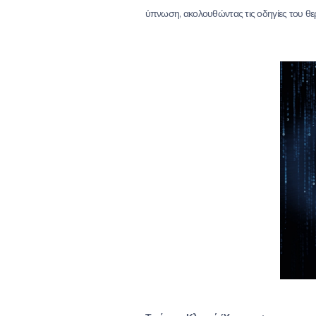
ύπνωση, ακολουθώντας τις οδηγίες του θε