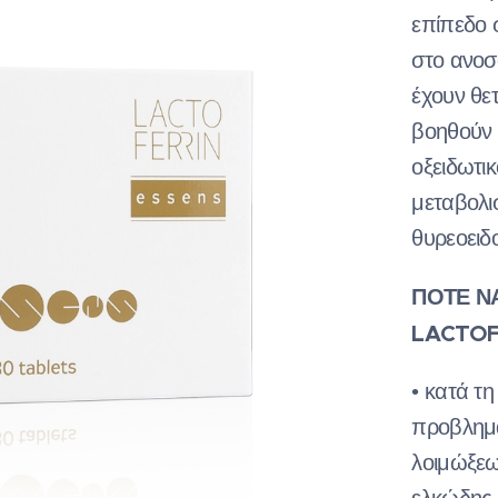
επίπεδο 
στο ανοσο
έχουν θε
βοηθούν 
οξειδωτικ
μεταβολι
θυρεοειδ
ΠΟΤΕ Ν
LACTOFE
• κατά τ
προβλημά
λοιμώξεω