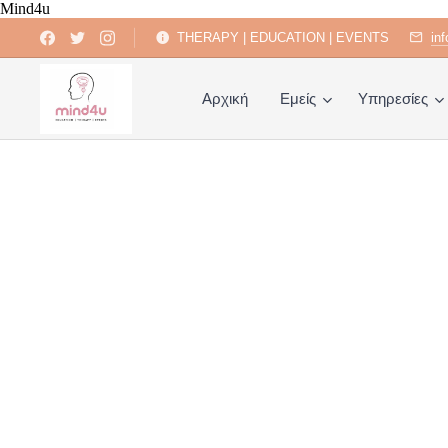
Mind4u
THERAPY | EDUCATION | EVENTS
in
Αρχική
Εμείς
Υπηρεσίες