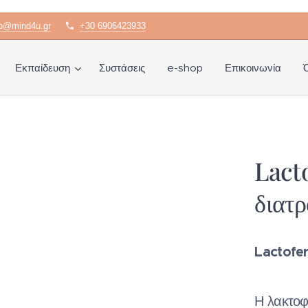
fo@mind4u.gr
+30 6906423933
Εκπαίδευση
Συστάσεις
e-shop
Επικοινωνία
Lact
διατ
Lactofe
Η λακτοφ