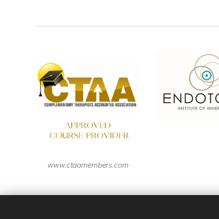
www.ctaamembers.com