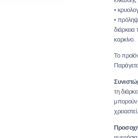
ελκώδης κ
• κρυολο
• πρόληψ
διάρκεια 
καρκίνο.
Το προϊόν
Παράγετα
Συνιστώ
τη διάρκ
μπορούν 
χρειαστεί.
Προσοχή
ημερήσια